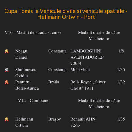
Cupa Tomis la Vehicule civile si vehicule spatiale -
Hellmann Ortwin - Port
V10 - Masini de strada si curse
Medalii oferite de către
Machete.ro
Neagu
Constanța
LAMBORGHINI
1/8
Daniel
AVENTADOR LP
700-4
Simionescu
Constanța
Moskvitch
1/35
Ovidiu
Panturu
Brăila
Rolls Royce ,,Silver
1/32
Boris-Aurica
Ghost" 1911
V12 - Camioane
Medalii oferite de către
Machete.ro
Hellmann
Brașov
Renault AHN
1/35
Ortwin
3,5to