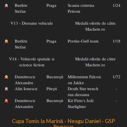
Burfete
Praga
Scania cisterna
1/24
Stefan
Petrom
V13 - Diorame vehicule
Medalii oferite de către
Machete.ro
Burfete
Praga
Porshe-Gulf team
1/18
Stefan
V14 - Vehicole spatiale si
Medalii oferite de către
science fiction
Machete.ro
Dumitrescu
Bucureşti
Millennium Falcon
1/72
Alexandru
on Jakku
Alin Ionescu
Pitești
Death Star trench
-
run diorama
Dumitrescu
Bucureşti
Kit Fisto's Jedi
-
Alexandru
Starfighter
Cupa Tomis la Marină - Neagu Daniel - GSP
Pegasus