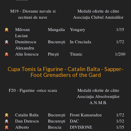
M19 - Diorame navale si
Medalii oferite de către
sectiuni de nave
Asociaţia Clubul Amiralilor
Milosan
Mangalia
Yongary
1/35
Lucian
Dumitrescu
Bucureşti
In Cruciada
1/72
Alexandru
Alin Ionescu
Pitești
Titanic
1/200
Cupa Tomis la Figurine - Catalin Balta - Sapper-
Foot Grenadiers of the Gard
F20 - Figurine -orice scara
Medalii oferite de către
Asociaţia Absolvenţilor
A.N.M.B.
Catalin Balta
Bucureşti
Front Kamaraden
1/72
Dan Dutescu
Bucureşti
DAC
1/32
Alberto
Brescia
DIVISIONE
1/35