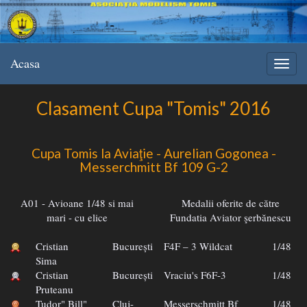
Acasa
Clasament Cupa "Tomis" 2016
Cupa Tomis la Aviaţie - Aurelian Gogonea -
Messerchmitt Bf 109 G-2
A01 - Avioane 1/48 si mai
Medalii oferite de către
mari - cu elice
Fundatia Aviator şerbănescu
Cristian
București
F4F – 3 Wildcat
1/48
Sima
Cristian
București
Vraciu's F6F-3
1/48
Pruteanu
Tudor" Bill"
Cluj-
Messerschmitt Bf
1/48