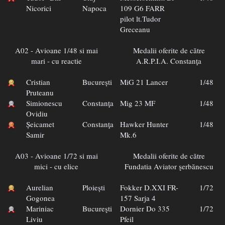
Nicorici
Napoca
109 G6 FARR
pilot lt.Tudor
Greceanu
A02 - Avioane 1/48 si mai
Medalii oferite de către
mari - cu reactie
A.R.P.I.A. Constanţa
Cristian
București
MiG 21 Lancer
1/48
Pruteanu
Simionescu
Constanţa
Mig 23 MF
1/48
Ovidiu
Șeicamet
Constanţa
Hawker Hunter
1/48
Samir
Mk.6
A03 - Avioane 1/72 si mai
Medalii oferite de către
mici - cu elice
Fundatia Aviator şerbănescu
Aurelian
Ploiești
Fokker D.XXI FR-
1/72
Gogonea
157 Sarja 4
Mariniac
Bucureşti
Dornier Do 335
1/72
Liviu
Pfeil