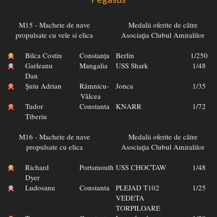
M15 - Machete de nave
Medalii oferite de către
propulsate cu vele si elica
Asociaţia Clubul Amiralilor
Bilca Costin
Constanța
Berlin
1/250
Garleanu
Mangalia
USS Shark
1/48
Dan
Şuiu Adrian
Râmnicu-
Jonca
1/35
Vâlcea
Tudor
Constanta
KNARR
1/72
Tiberiu
M16 - Machete de nave
Medalii oferite de către
propulsate cu elica
Asociaţia Clubul Amiralilor
Richard
Portsmouth
USS CHOCTAW
1/48
Dyer
Ludosanu
Constanta
PLEJAD T102
1/25
VEDETA
TORPILOARE