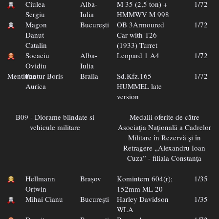
Ciulea
Alba-
M 35 (2,5 ton) +
1/72
Sergiu
Iulia
HMMWV M 998
Magon
București
OB 3Armoured
1/72
Danut
Car with T26
Catalin
(1933) Turret
Socaciu
Alba-
Leopard 1 A4
1/72
Ovidiu
Iulia
Mentiune
Pantur Boris-
Braila
Sd.Kfz.165
1/72
Aurica
HUMMEL late
version
B09 - Diorame blindate si
Medalii oferite de către
vehicule militare
Asociaţia Naţională a Cadrelor
Militare în Rezervă şi în
Retragere „Alexandru Ioan
Cuza” - filiala Constanţa
Hellmann
Brașov
Komintern 604(r);
1/35
Ortwin
152mm ML 20
Mihai Cianu
Bucureşti
Harley Davidson
1/35
WLA