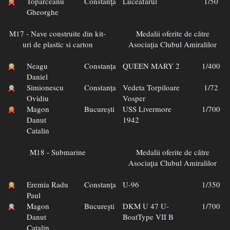
Toparceanu
Constanţa
Luceafarul
1/50
Gheorghe
M17 - Nave construite din kit-
Medalii oferite de către
uri de plastic si carton
Asociaţia Clubul Amiralilor
Neagu
Constanța
QUEEN MARY 2
1/400
Daniel
Simionescu
Constanța
Vedeta Torpiloare
1/72
Ovidiu
Vosper
Magon
București
USS Livermore
1/700
Danut
1942
Catalin
M18 - Submarine
Medalii oferite de către
Asociaţia Clubul Amiralilor
Eremia Radu
Constanţa
U-96
1/350
Paul
Magon
Bucureşti
DKM U 47 U-
1/700
Danut
BoatType VII B
Catalin