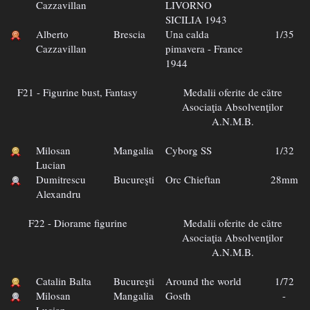
Cazzavillan
LIVORNO
SICILIA 1943
Alberto
Brescia
Una calda
1/35
Cazzavillan
pimavera - France
1944
F21 - Figurine bust, Fantasy
Medalii oferite de către
Asociaţia Absolvenţilor
A.N.M.B.
Milosan
Mangalia
Cyborg SS
1/32
Lucian
Dumitrescu
Bucureşti
Orc Chieftan
28mm
Alexandru
F22 - Diorame figurine
Medalii oferite de către
Asociaţia Absolvenţilor
A.N.M.B.
Catalin Balta
Bucureşti
Around the world
1/72
Milosan
Mangalia
Gosth
-
Lucian