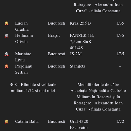
Retragere „Alexandru Ioan
Cuza” - filiala Constanţa
Lucian
București
Kraz 255 B
1/35
Gradila
Hellmann
Brașov
PANZER 1B;
1/35
Ortwin
7,5cm StuK
40L/48
Mariniac
București
JS-2M
1/35
Liviu
Prejoianu
Bucureşti
Staniletz
-
Serban
B08 - Blindate si vehicule
Medalii oferite de către
militare 1/72 si mai mici
Asociaţia Naţională a Cadrelor
Militare în Rezervă şi în
Retragere „Alexandru Ioan
Cuza” - filiala Constanţa
Catalin Balta
București
Ural 4320
1/72
Excavator