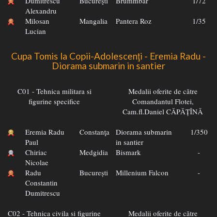
Dumitrescu
Bucureşti
Brummbar
1/72
Alexandru
Milosan
Mangalia
Pantera Roz
1/35
Lucian
Cupa Tomis la Copii-Adolescenţi - Eremia Radu -
Diorama submarin in santier
C01 - Tehnica militara si
Medalii oferite de către
figurine specifice
Comandantul Flotei,
Cam.fl.Daniel CĂPĂȚÎNĂ
Eremia Radu
Constanţa
Diorama submarin
1/350
Paul
in santier
Chiriac
Medgidia
Bismark
-
Nicolae
Radu
București
Millenium Falcon
-
Constantin
Dumitrescu
C02 - Tehnica civila si figurine
Medalii oferite de către