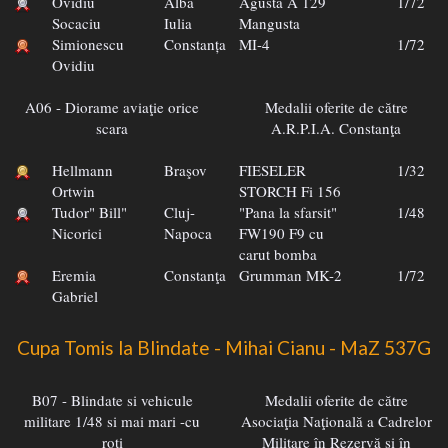
Ovidiu
Alba
Agusta A 129
1/72
Socaciu
Iulia
Mangusta
Simionescu
Constanța
MI-4
1/72
Ovidiu
A06 - Diorame aviaţie orice
Medalii oferite de către
scara
A.R.P.I.A. Constanţa
Hellmann
Braşov
FIESELER
1/32
Ortwin
STORCH Fi 156
Tudor" Bill"
Cluj-
"Pana la sfarsit"
1/48
Nicorici
Napoca
FW190 F9 cu
carut bomba
Eremia
Constanţa
Grumman MK-2
1/72
Gabriel
Cupa Tomis la Blindate - Mihai Cianu - MaZ 537G
B07 - Blindate si vehicule
Medalii oferite de către
militare 1/48 si mai mari -cu
Asociaţia Naţională a Cadrelor
roti
Militare în Rezervă şi în