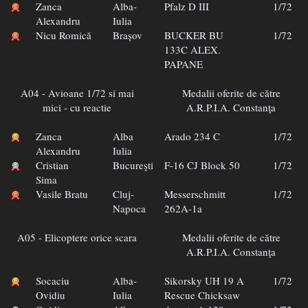
Zanca
Alba-
Pfalz D III
1/72
Alexandru
Iulia
Nicu Romică
Brașov
BUCKER BU
1/72
133C ALEX.
PAPANE
A04 - Avioane 1/72 si mai
Medalii oferite de către
mici - cu reactie
A.R.P.I.A. Constanţa
Zanca
Alba
Arado 234 C
1/72
Alexandru
Iulia
Cristian
Bucureşti
F-16 CJ Block 50
1/72
Sima
Vasile Bratu
Cluj-
Messerschmitt
1/72
Napoca
262A-1a
A05 - Elicoptere orice scara
Medalii oferite de către
A.R.P.I.A. Constanţa
Socaciu
Alba-
Sikorsky UH 19 A
1/72
Ovidiu
Iulia
Rescue Chicksaw