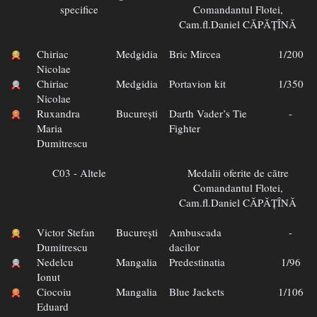
specifice
Comandantul Flotei,
Cam.fl.Daniel CĂPĂȚÎNĂ
Chiriac
Medgidia
Bric Mircea
1/200
Nicolae
Chiriac
Medgidia
Portavion kit
1/350
Nicolae
Ruxandra
București
Darth Vader’s Tie
-
Maria
Fighter
Dumitrescu
C03 - Altele
Medalii oferite de către
Comandantul Flotei,
Cam.fl.Daniel CĂPĂȚÎNĂ
Victor Stefan
București
Ambuscada
-
Dumitrescu
dacilor
Nedelcu
Mangalia
Predestinatia
1/96
Ionut
Ciocoiu
Mangalia
Blue Jackets
1/106
Eduard