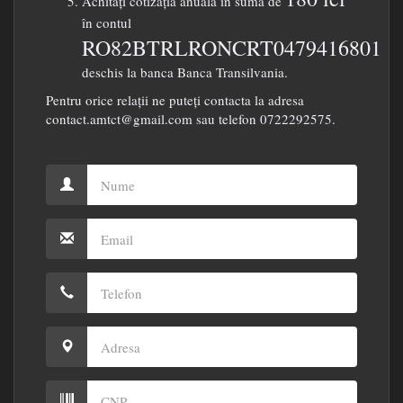
Achitați cotizația anuală în sumă de
în contul
RO82BTRLRONCRT0479416801
deschis la banca Banca Transilvania.
Pentru orice relații ne puteți contacta la adresa
contact.amtct@gmail.com sau telefon 0722292575.